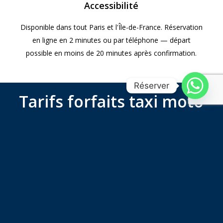
Accessibilité
Disponible dans tout Paris et l'Île-de-France. Réservation
en ligne en 2 minutes ou par téléphone — départ
possible en moins de 20 minutes après confirmation.
Réserver
Tarifs forfaits taxi moto
Paris – Aéroport d’Orly
Tous nos tarifs sont fixes et communiqués avant la course
— pas de compteur, pas de frais liés au trafic. Le forfait
Paris – Orly à 90€ (7h–21h) s’entend pour une prise en
charge à n’importe quelle adresse parisienne jusqu’au
terminal de votre choix (Orly 1, 2, 3 ou 4). Pour un départ en
dernière minute (moins d’1h30), un supplément de 30€