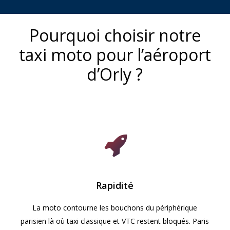
Pourquoi choisir notre
taxi moto pour l’aéroport
d’Orly ?
Service
Service
de
de
taxi
taxi
moto
moto
aéroport
aéropor
Paris
Paris
Beauvais
Orly
Rapidité
La moto contourne les bouchons du périphérique
parisien là où taxi classique et VTC restent bloqués. Paris