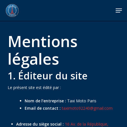
Skip
Menu
Men
to
main
content
Mentions
légales
1. Éditeur du site
Le présent site est édité par :
Nom de l’entreprise :
Taxi Moto Paris
Email de contact :
taximoto92240@gmail.com
Adresse du siège social :
16 Av. de la République,