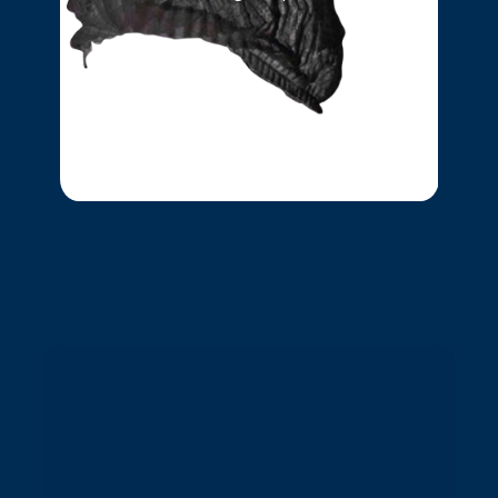
Taxis
ainsi qu’un gel désinfectant pour
vos mains.