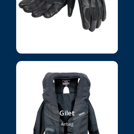
pour plus de confort et de
sécurité.
Ce Gilet airbag est compatible
Gilet
avec tous les types de vestes,
Airbag
vous protégeant le dos
ainsi que la nuque et le thorax.