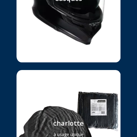
un Casque léger et homologué
et équipé d’un systeme intercom
qui permet la communication
entre le pilote et le passager.
Nous donnons à chaque client
une nouvelle charlotte à usage
unique
charlotte
avant de mettre votre casque et
d’embarquer sur Nos Motos
à usage unique