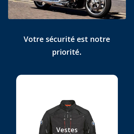
Votre
sécurité
est
notre
priorité.
Nos équipements accompagnées
de renforcements
pour plus de sécurité
Vestes
au niveau des épaules et des