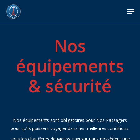
Skip
Menu
Men
to
main
content
Nos
équipements
&
sécurité
Nos équipements sont obligatoires pour Nos Passagers
pour qu’ils puissent voyager dans les meilleures conditions.
Tous les chauffeurs de Motos Taxi sur Paris possèdent une