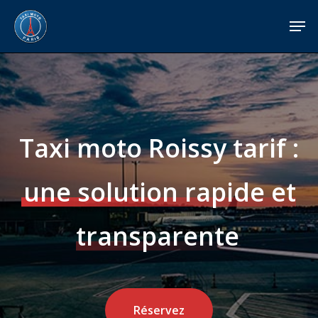
Skip
Menu
Men
to
main
content
Taxi moto Roissy tarif :
une solution rapide et
transparente
Réservez